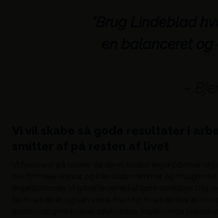
“Brug Lindeblad hv
en balanceret og 
– Bje
Vi vil skabe så gode resultater i arbe
smitter af på resten af livet
Vi fokuserer på ledere, da deres beslutninger påvirker org
det formelle ansvar, og kan skabe rammer og muligheder 
organisationen. Vi griber lederne i at gøre de rigtige ting
for hvad de er, og kan være, frem for hvad de ikke er. Vo
ledelsesdogme kræver selvledelse, inspirerende lederska