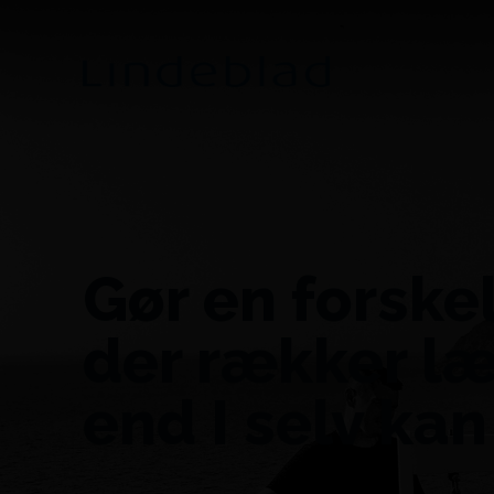
Gør en forske
der rækker l
end I selv kan