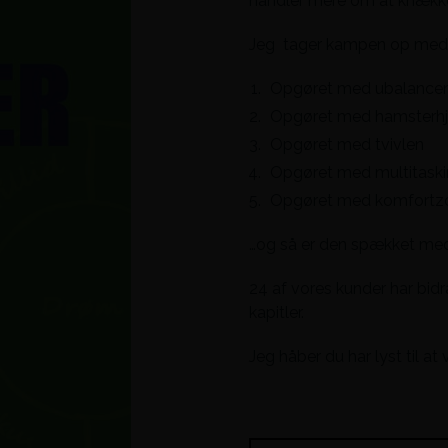
handler mere om at knække k
Jeg tager kampen op med
Opgøret med ubalance
Opgøret med hamsterhj
Opgøret med tvivlen
Opgøret med multitask
Opgøret med komfortz
…og så er den spækket med f
24 af vores kunder har bid
kapitler.
Jeg håber du har lyst til 