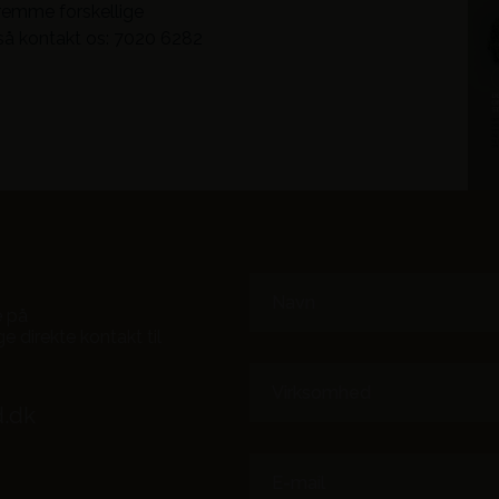
fremme forskellige
 så kontakt os: 7020 6282
Navn
e på
e direkte kontakt til
Virksomhed
d.dk
E-
mail