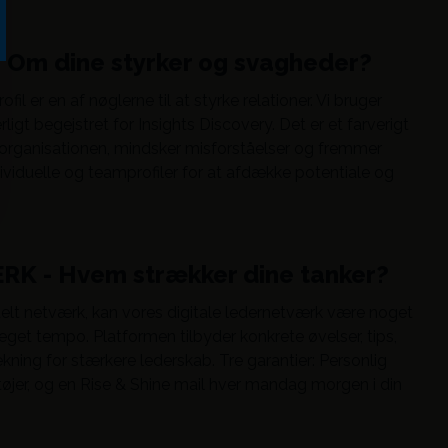
Om dine styrker og svagheder?
il er en af nøglerne til at styrke relationer. Vi bruger
ærligt begejstret for Insights Discovery. Det er et farverigt
i organisationen, mindsker misforståelser og fremmer
dividuelle og teamprofiler for at afdække potentiale og
K - Hvem strækker dine tanker?
tuelt netværk, kan vores digitale ledernetværk være noget
it eget tempo. Platformen tilbyder konkrete øvelser, tips,
ækning for stærkere lederskab. Tre garantier: Personlig
jer, og en Rise & Shine mail hver mandag morgen i din