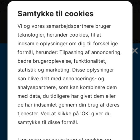
r ‘Grounded ledelse’ – din
moduler, med personlig refl
æs mere
her
.
programmet. Næste hold 
Samtykke til cookies
Vi og vores samarbejdspartnere bruger
teknologier, herunder cookies, til at
Lone Stubb
indsamle oplysninger om dig til forskellige
Director, EHS 
formål, herunder: Tilpasning af annoncering,
Tilmeld dig vores nyhedsbrev
bedre brugeroplevelse, funktionalitet,
e omgange brugt
”Lindeblad ka
ons- og afdelings
teamudvikling 
statistik og marketing. Disse oplysninger
Få de seneste nyheder fra Lindeblad, direkte i din
terigt. Lindeblad er
dage. Vi kom 
kan blive delt med annoncerings- og
indbakke, udfyld navn og email herunder, og du vil
 vores virksomheds
Temaet var ”s
analysepartnere, som kan kombinere dem
få en email snarest.
edvirket til at sikre
hinandens og 
med data, du tidligere har givet dem eller
g respekt for
grundlæggende
Navn
E-mail
de har indsamlet gennem din brug af deres
g værdier. Jeg kan
essentielt. Li
tjenester. Ved at klikke på 'OK' giver du
ling."
anerkendelse,
betydningsful
samtykke til disse formål.
Consent
Ja tak, jeg bekræfter hermed at
jeg giver samtykke til at Lindeblad
ApS må sende mig nyhedsbreve
Læs mere om vores brug af cookies og