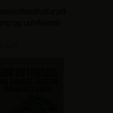
ræstationskultur på
erig og udviklende
øe A/S