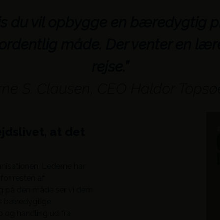
is du vil opbygge en bæredygtig p
ordentlig måde. Der venter en lær
rejse.”
rne S. Clausen, CEO Haldor Tops
jdslivet, at det
anisationen. Lederne har
for resten af
, og på den måde ser vi dem
res bæredygtige
b og handling ud fra