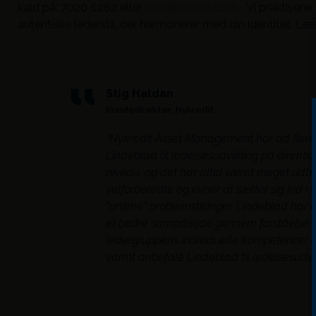
kald på: 7020 6282 eller
mail@lindeblad.dk
. Vi praktisere
autentiske lederstil, der harmonerer med din identitet. L
Stig Haldan
Kundedirektør,
Nykredit
”Nykredit Asset Management har ad fler
Lindeblad til ledelsesudvikling på direkti
niveau, og det har altid været meget udbyt
velforberedte og evner at sætter sig ind i
”unikke” problemstillinger. Lindeblad har m
et bedre samarbejde gennem forståelse o
ledergruppens individuelle kompetencer o
varmt anbefale Lindeblad til ledelsesudvik