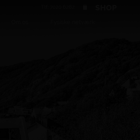
SHOP
Tlf: 7020 6282
Om os
Fysiske netværk