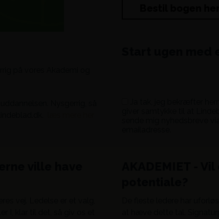
Bestil bogen he
Start ugen med 
errig på vores Akademi og
Ja tak, jeg bekræfter he
 uddannelsen. Nysgerrig, så
giver samtykke til at Lind
lindeblad.dk.
læs mere her
sende mig nyhedsbreve vi
emailadresse.
erne ville have
AKADEMIET - Vil 
potentiale?
res vej. Ledelse er et valg,
De fleste ledere har uforlø
r I, klar til det, så giv os et
at hæve dette tal. Signatu