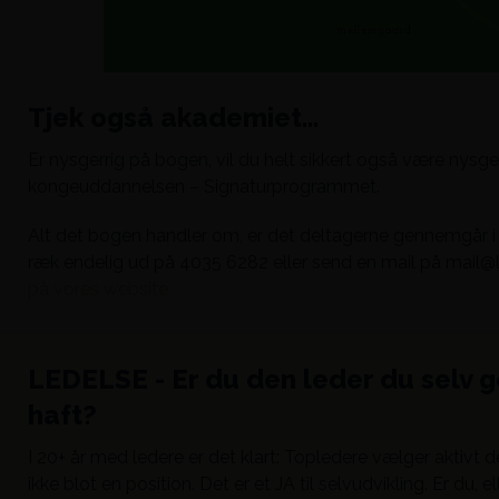
Tjek også akademiet...
Er nysgerrig på bogen, vil du helt sikkert også være nysg
kongeuddannelsen – Signaturprogrammet.
Alt det bogen handler om, er det deltagerne gennemgår i
ræk endelig ud på 4035 6282 eller send en mail på mail@
på vores website.
LEDELSE - Er du den leder du selv g
haft?
I 20+ år med ledere er det klart: Topledere vælger aktivt de
ikke blot en position. Det er et JA til selvudvikling. Er du, elle