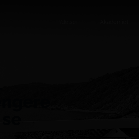
Ydelser
Akademiet
l
ængere
 se