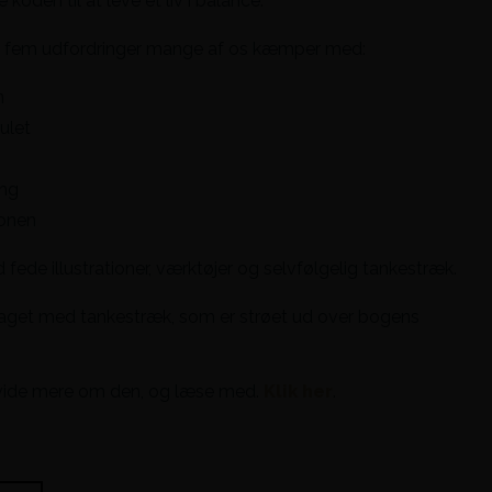
oden til at leve et liv i balance.
 fem udfordringer mange af os kæmper med:
n
ulet
ing
onen
ede illustrationer, værktøjer og selvfølgelig tankestræk.
raget med tankestræk, som er strøet ud over bogens
at vide mere om den, og læse med.
Klik her
.