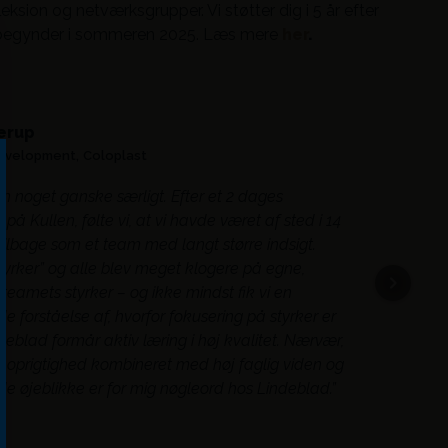
eksion og netværksgrupper. Vi støtter dig i 5 år efter
begynder i sommeren 2025. Læs mere
her
.
erup
Development,
Coloplast
n noget ganske særligt. Efter et 2 dages
på Kullen, følte vi, at vi havde været af sted i 14
tilbage som et team med langt større indsigt.
tyrker” og alle blev meget klogere på egne,
teamets styrker – og ikke mindst fik vi en
 forståelse af, hvorfor fokusering på styrker er
ndeblad formår aktiv læring i høj kvalitet. Nærvær,
 oprigtighed kombineret med høj faglig viden og
de øjeblikke er for mig nøgleord hos Lindeblad.”