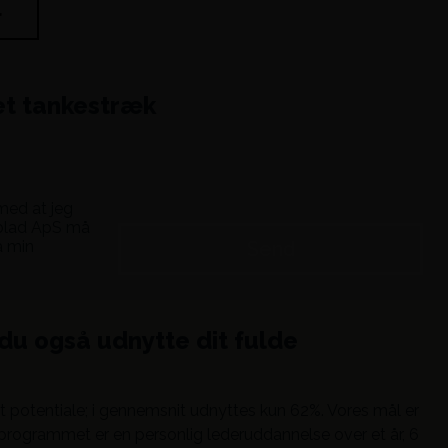
r
et tankestræk
rmed at jeg
eblad ApS må
a min
du også udnytte dit fulde
st potentiale; i gennemsnit udnyttes kun 62%. Vores mål er
rprogrammet er en personlig lederuddannelse over et år, 6