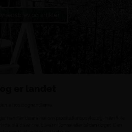
yhedsbrev og artikler
og er landet
lderne hos boghandlerne.
er, handler denne her om præstationspsykologi, men ikke
vinde, slå de andre, blive millionær eller sådan noget. Den