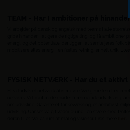
TEAM - Har I ambitioner på hinande
Vi arbejder på dansk og engelsk med teams i alle størrelse
gribe hinanden i at gøre de rigtige ting, og få ambitioner
energi, og det potentiale, der ligger i at samle jeres folk 
mobilisere alles energi i en fælles retning, er helt unik. L
FYSISK NETVÆRK - Har du et aktivt
Et veludviklet netværk åbner døre. Vælg mellem Ledern
netværk. Vi faciliterede møder fremmer ideudveksling, am
om udvikling. Garanteret tankevækning, et ambitiøst milj
udvikling. Uanset valg træder du ind i en sfære med fælle
døren til et fælles rum af mål og visioner. Læs mere
her
.