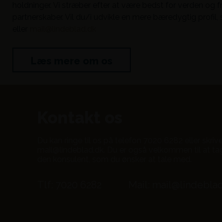
holdninger. Vi stræber efter at være bedst for verden og 
partnerskaber. Vil du/i udvikle en mere bæredygtig profil,
eller
mail@lindeblad.dk
Læs mere om os
Kontakt os
Du kan ringe til os på telefon
7020 6282
eller skriv
mail@lindeblad.dk
. Du er også velkommen til at tag
den konsulent, som du ønsker at tale med.
Tlf: 7020 6282
Mail: mail@lindebla