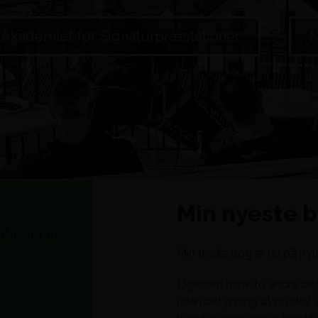
Akademiet for Signaturpræstationer
N
Min nyeste b
Min tredje bog er nu på hy
Ligesom mine to andre bøg
i den betydning at du skal 